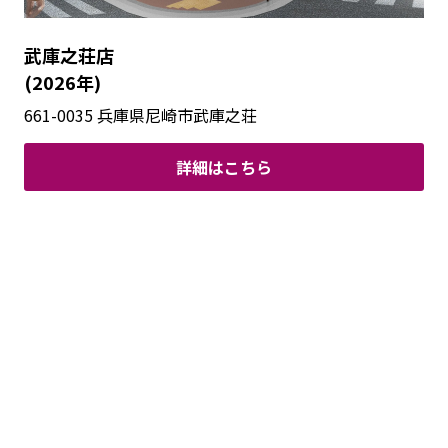
深
(2
武庫之荘店
5
(2026年)
ニ
661-0035 兵庫県尼崎市武庫之荘
詳細はこちら