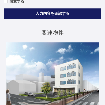
同意する
個人情報の第三者への開示・提供の禁
止
当社は、お客さまよりお預かりした個人情報を適切に
関連物件
管理し、次のいずれかに該当する場合を除き、個人情
報を第三者に開示いたしません。
お客さまの同意がある場合
お客さまが希望されるサービスを行なうために当
店が業務を委託する業者に対して開示する場合
お客さまが希望されるサービスを行なうために当
店が業務を委託する業者に対して開示する場合
個人情報の安全対策