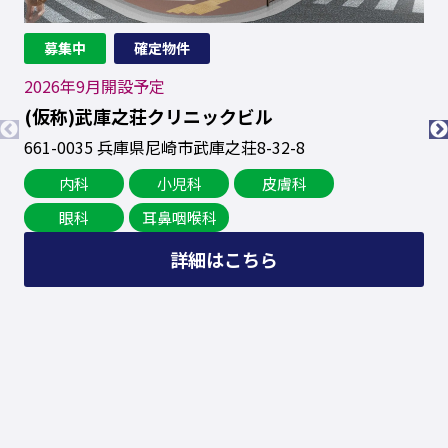
当社は、個人情報の正確性及び安全性確保のために、
セキュリティに万全の対策を講じています。
2
募集中
確定物件
(
2026年9月開設予定
65
(仮称)武庫之荘クリニックビル
ご本人の照会
661-0035
兵庫県尼崎市武庫之荘8-32-8
内科
小児科
皮膚科
お客さまがご本人の個人情報の照会・修正・削除など
をご希望される場合には、ご本人であることを確認の
眼科
耳鼻咽喉科
上、対応させていただきます。
詳細はこちら
法令、規範の遵守と見直し
当社は、保有する個人情報に関して適用される日本の
法令、その他規範を遵守するとともに、本ポリシーの
内容を適宜見直し、その改善に努めます。