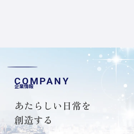
お問い合せ
当社の個人情報の取扱に関するお問い合せは下記まで
ご連絡ください。
株式会社プラザ薬局
大阪府八尾市沼1-68-65 朝日プラザシティ八尾南２
番館103号
COMPANY
TEL:072-949-0135
企業情報
あたらしい日常を
創造する