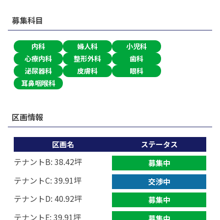
募集科目
内科
婦人科
小児科
心療内科
整形外科
歯科
泌尿器科
皮膚科
眼科
耳鼻咽喉科
区画情報
区画名
ステータス
テナントB: 38.42坪
募集中
テナントC: 39.91坪
交渉中
テナントD: 40.92坪
募集中
テナントE: 39.91坪
募集中