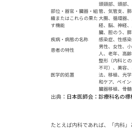
頭頸部、頭部、
部位・器官・臓器・組
管、気管支、肺
織またはこれらの果た
大腸、循環器、
す機能
経、脳、神経、
臓、胆のう、膵
疾病・病態の名称
感染症、性感染
男性、女性、小
患者の特性
人、老年、高齢
整形（内科との
不可）、美容、
医学的処置
法、移植、光学
和ケア、ペイン
臓器移植、骨髄
出典：
日本医師会：診療科名の標
たとえば内科であれば、「内科」