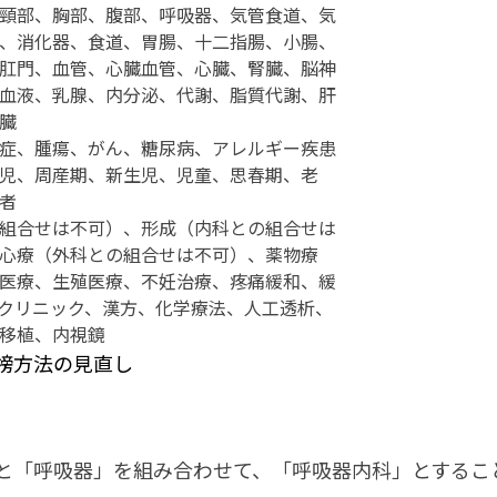
頸部、胸部、腹部、呼吸器、気管食道、気
、消化器、食道、胃腸、十二指腸、小腸、
肛門、血管、心臓血管、心臓、腎臓、脳神
血液、乳腺、内分泌、代謝、脂質代謝、肝
臓
症、腫瘍、がん、糖尿病、アレルギー疾患
児、周産期、新生児、児童、思春期、老
者
組合せは不可）、形成（内科との組合せは
心療（外科との組合せは不可）、薬物療
医療、生殖医療、不妊治療、疼痛緩和、緩
クリニック、漢方、化学療法、人工透析、
移植、内視鏡
榜方法の見直し
と「呼吸器」を組み合わせて、「呼吸器内科」とするこ