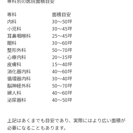
専科別の医院面積目安
専科
面積目安
内科
30～50坪
小児科
30～45坪
耳鼻咽喉科
25～45坪
眼科
30～60坪
整形外科
50～70坪
心療内科
20～35坪
皮膚科
15～40坪
消化器内科
40～60坪
循環器内科
30～40坪
脳神経外科
50～70坪
婦人科
40～60坪
泌尿器科
40～50坪
上記はあくまでも目安であり、実際にはより広い面積が
必要になることもあります。